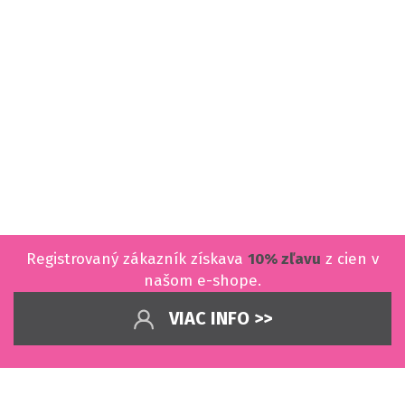
Registrovaný zákazník získava
10% zľavu
z cien v
našom e-shope.
VIAC INFO >>