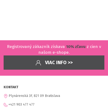
Registrovaný zákazník získava
10% zľavu
z cien v
našom e-shope.
VIAC INFO >>
KONTAKT
Plynárenská 3F, 821 09 Bratislava
+421 903 477 477