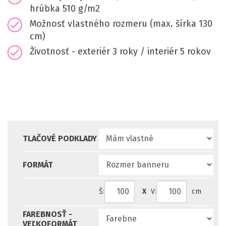
hrúbka 510 g/m2
Možnosť vlastného rozmeru (max. šírka 130
cm)
Životnosť - exteriér 3 roky / interiér 5 rokov
TLAČOVÉ PODKLADY
FORMÁT
Š:
X
V:
cm
FAREBNOSŤ -
VEĽKOFORMÁT