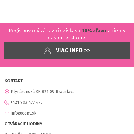
Registrovaný zákazník získava
10% zľavu
z cien v
našom e-shope.
VIAC INFO >>
KONTAKT
Plynárenská 3F, 821 09 Bratislava
+421 903 477 477
info@copy.sk
OTVÁRACIE HODINY