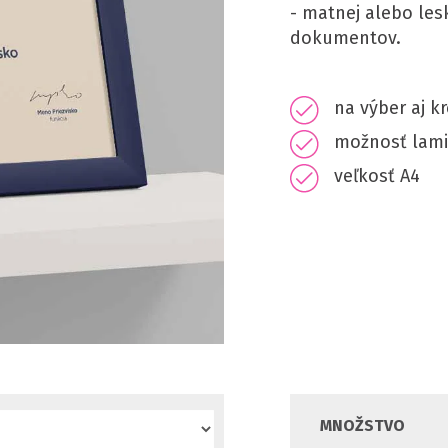
- matnej alebo les
dokumentov.
na výber aj k
možnosť lami
veľkosť A4
MNOŽSTVO