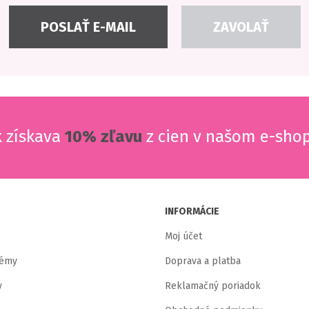
POSLAŤ E-MAIL
ZAVOLAŤ
k získava
10% zľavu
z cien v našom e-sho
INFORMÁCIE
Moj účet
témy
Doprava a platba
y
Reklamačný poriadok