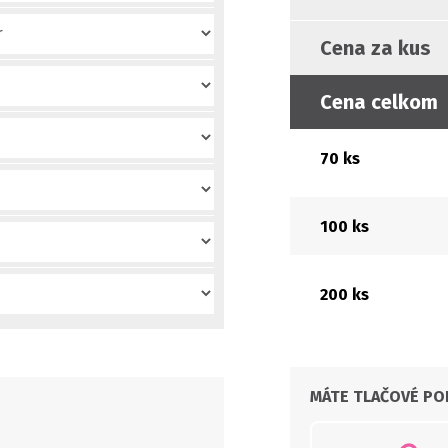
Cena za kus
Cena celkom
70 ks
100 ks
200 ks