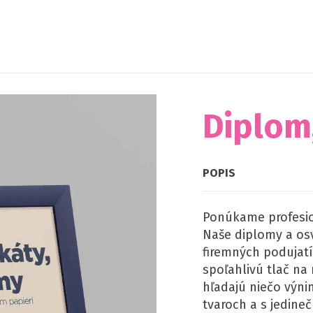
Diplom,
POPIS
Ponúkame profesion
Naše diplomy a osv
firemných podujatí
spoľahlivú tlač na
hľadajú niečo výn
tvaroch a s jedin