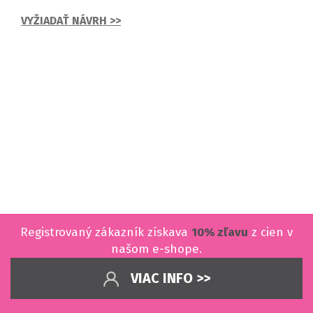
VYŽIADAŤ NÁVRH >>
Registrovaný zákazník získava
10% zľavu
z cien v
našom e-shope.
VIAC INFO >>