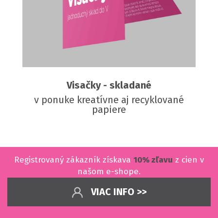
Visačky - skladané
v ponuke kreatívne aj recyklované
papiere
Registrovaný zákazník získava
10% zľavu
z cien v
našom e-shope.
VIAC INFO >>