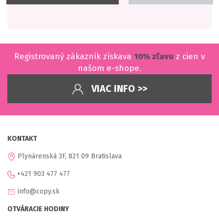
Registrovaný zákazník získava
10% zľavu
z cien v
našom e-shope.
VIAC INFO >>
KONTAKT
Plynárenská 3F, 821 09 Bratislava
+421 903 477 477
info@copy.sk
OTVÁRACIE HODINY